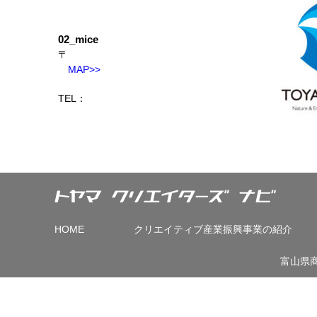
02_mice
〒
MAP>>
TEL：
HOME
クリエイティブ産業振興事業の紹介
富山県商工