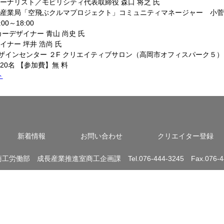
ーナリスト／モビリシティ代表取締役 森口 将之 氏
造産業局「空飛ぶクルマプロジェクト」コミュニティマネージャー 小
:00～18:00
カーデザイナー 青山 尚史 氏
イナー 坪井 浩尚 氏
ザインセンター ２F クリエイティブサロン（高岡市オフィスパーク５）
20名 【参加費】無 料
ト
新着情報
お問い合わせ
クリエイター登録
労働部 成長産業推進室商工企画課 Tel.076-444-3245 Fax.076-44