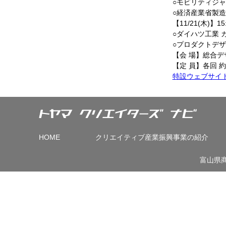
○モビリティジャ
○経済産業省製
【11/21(木)】15
○ダイハツ工業 
○プロダクトデザ
【会 場】総合デ
【定 員】各回 約
特設ウェブサイ
HOME
クリエイティブ産業振興事業の紹介
富山県商工