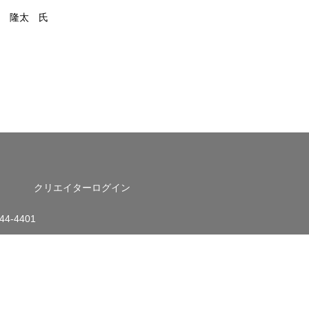
菅 隆太 氏
クリエイターログイン
4-4401